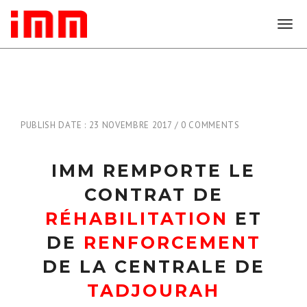
T
o
g
g
l
e
n
PUBLISH DATE : 23 NOVEMBRE 2017
0 COMMENTS
a
v
i
IMM REMPORTE LE
g
a
CONTRAT DE
t
i
RÉHABILITATION
ET
o
DE
RENFORCEMENT
n
DE LA CENTRALE DE
TADJOURAH