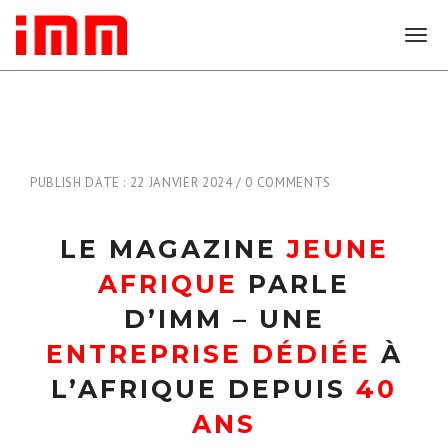
T
o
g
g
l
e
n
PUBLISH DATE : 22 JANVIER 2024
0 COMMENTS
a
v
i
LE MAGAZINE
JEUNE
g
a
AFRIQUE
PARLE
t
i
D’IMM – UNE
o
ENTREPRISE DÉDIÉE
À
n
L’AFRIQUE DEPUIS
40
ANS