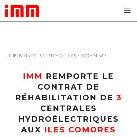
T
o
g
g
l
e
n
PUBLISH DATE : 3 SEPTEMBRE 2019
0 COMMENTS
a
v
i
IMM
REMPORTE LE
g
a
CONTRAT DE
t
i
RÉHABILITATION DE
3
o
CENTRALES
n
HYDROÉLECTRIQUES
AUX
ILES COMORES