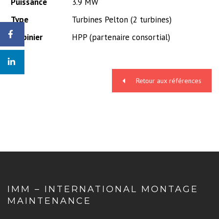
Puissance
3.9 MW
Type
Turbines Pelton (2 turbines)
Turbinier
HPP (partenaire consortial)
Retour aux références
IMM – INTERNATIONAL MONTAGE
MAINTENANCE