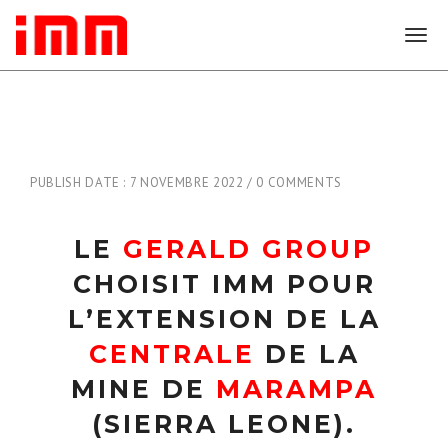
T
o
g
g
l
e
n
PUBLISH DATE : 7 NOVEMBRE 2022
0 COMMENTS
a
v
i
LE
GERALD GROUP
g
a
CHOISIT IMM POUR
t
i
L’EXTENSION DE LA
o
CENTRALE
DE LA
n
MINE DE
MARAMPA
(SIERRA LEONE).