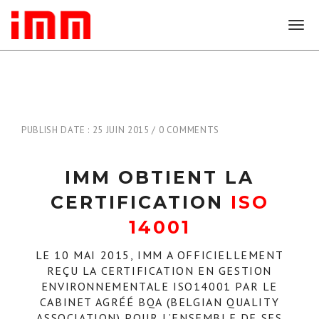
T
o
g
g
l
e
n
PUBLISH DATE : 25 JUIN 2015
0 COMMENTS
a
v
i
IMM OBTIENT LA
g
a
CERTIFICATION
ISO
t
i
14001
o
n
LE 10 MAI 2015, IMM A OFFICIELLEMENT
REÇU LA CERTIFICATION EN GESTION
ENVIRONNEMENTALE ISO14001 PAR LE
CABINET AGRÉÉ BQA (BELGIAN QUALITY
ASSOCIATION) POUR L’ENSEMBLE DE SES