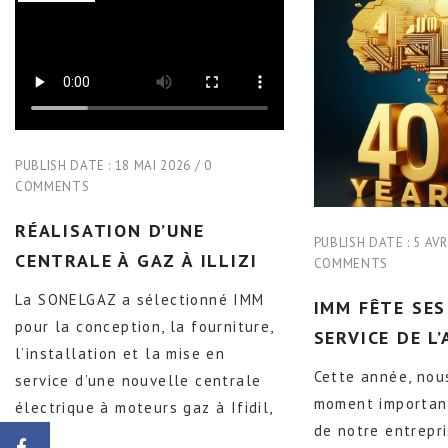
PUBLISH DATE :
18 MAI 2026
0
COMMENTS
RÉALISATION D’UNE
PUBLISH DATE :
5 AVR
CENTRALE À GAZ À ILLIZI
COMMENTS
La SONELGAZ a sélectionné IMM
IMM FÊTE SES
pour la conception, la fourniture,
SERVICE DE L’
l’installation et la mise en
Cette année, nou
service d’une nouvelle centrale
moment important
électrique à moteurs gaz à Ifidil,
de notre entrepri
[...]