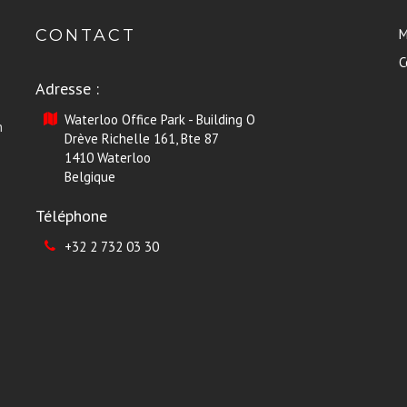
CONTACT
M
C
Adresse :
Waterloo Office Park - Building O
n
Drève Richelle 161, Bte 87
1410 Waterloo
Belgique
Téléphone
+32 2 732 03 30